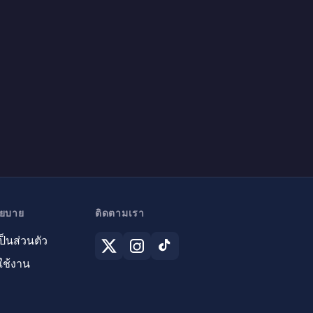
ยบาย
ติดตามเรา
็นส่วนตัว
ช้งาน