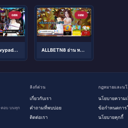
สด
สด
STAR789 wypadek dk7
ALLBETN8 อ่าน หนังสือพิมพ์ สปอร์ต พูล ฟรี
ลิงก์ด่วน
กฎหมายและนโ
เกี่ยวกับเรา
นโยบายความเป
คำถามที่พบบ่อย
ข้อกำหนดการใ
ม-ตอบ บนทุก
ติดต่อเรา
นโยบายคุกกี้