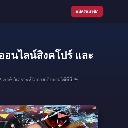
สมัครสมาชิก
ออนไลน์สิงคโปร์ และ
ษี วิเคราะห์โอกาส ติดตามได้ที่นี่ 🪅