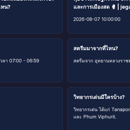
่ไหน?
และการเมืองสด 🥊 | jega
2026-08-07 10:00:00
สตรีมมาจากที่ไหน?
เวลา 07:00 - 06:59
สตรีมจาก อุทยานหลวงราชพ
วิทยากรเด่นมีใครบ้าง?
วิทยากรเด่น ได้แก่ Tanapo
และ Phum Viphurit.