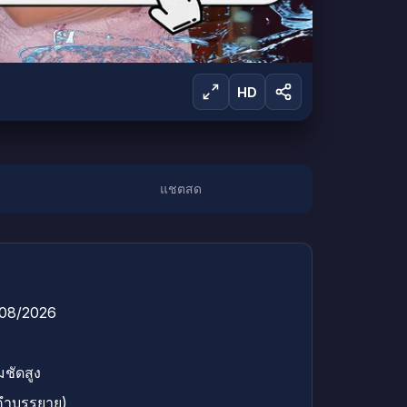
HD
แชตสด
/08/2026
ชัดสูง
คำบรรยาย)