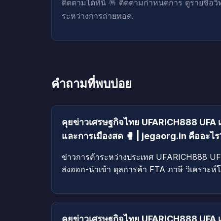
ติดตามได้ที่นี่ 🪅 ติดตามกำหนดการ ดูรายชื่
ระหว่างการถ่ายทอด.
คำถามที่พบบ่อย
คุยข่าวเศรษฐกิจไทย UFARICH888 UFA เว
และการเมืองสด 🥊 | jegaorg.in คืออะไร
ข่าวการค้าระหว่างประเทศ UFARICH888 UFA 
ส่งออก-นำเข้า ดุลการค้า FTA ภาษี วิเคราะห์โอ
คุยข่าวเศรษฐกิจไทย UFARICH888 UFA เว