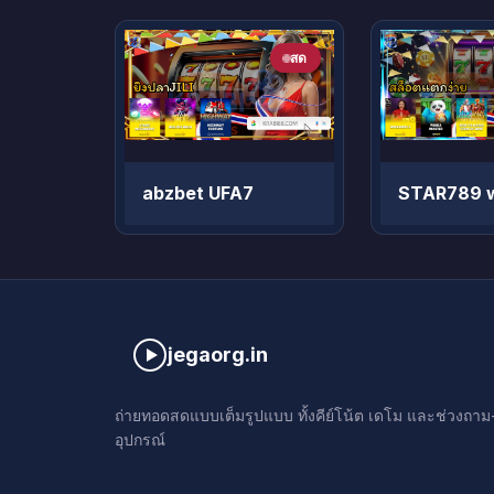
สด
abzbet UFA7
jegaorg.in
ถ่ายทอดสดแบบเต็มรูปแบบ ทั้งคีย์โน้ต เดโม และช่วงถา
อุปกรณ์