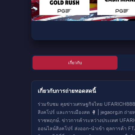
เกี่ยวกับ
ลงชื่อเข้าใช้เพื่อรับชม
ลงชื่อเข้าใช้เพื่อเริ่มรับชมการถ่ายทอดสดนี้
เกี่ยวกับการถ่ายทอดสดนี้
ลงชื่อเข้าใช้
สร้างบัญชี
ร่วมรับชม คุยข่าวเศรษฐกิจไทย UFARICH888
สิงคโปร์ และการเมืองสด 🥊 | jegaorg.in ถ่
ราชพฤกษ์. ข่าวการค้าระหว่างประเทศ UFAR
ออนไลน์สิงคโปร์ ส่งออก-นำเข้า ดุลการค้า FT