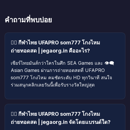
คำถามที่พบบ่อย
🧑‍✈️ กีฬาไทย UFAPRO som777 โกงไหม
ถ่ายทอดสด | jegaorg.in คืออะไร?
เชียร์ไทยมันส์กว่าใครในศึก SEA Games และ 👁️‍🗨️
Asian Games ผ่านการถ่ายทอดสดที่ UFAPRO
som777 โกงไหม คมชัดระดับ HD ทุกวินาที สนใจ
ร่วมสนุกคลิกเลยวันนี้เพื่อรับรางวัลใหญ่สุด
🧑‍✈️ กีฬาไทย UFAPRO som777 โกงไหม
ถ่ายทอดสด | jegaorg.in จัดโดยแบรนด์ใด?