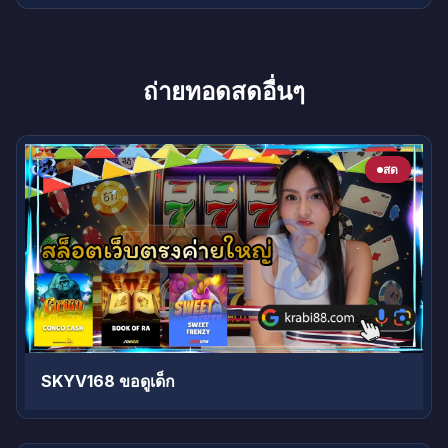
ถ่ายทอดสดอื่นๆ
สด
SKYV168 ขอดูเด็ก