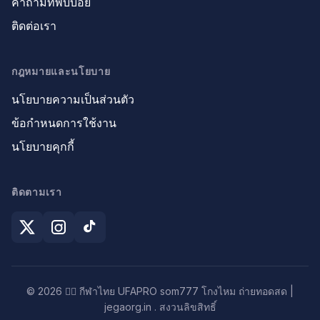
คำถามที่พบบ่อย
ติดต่อเรา
กฎหมายและนโยบาย
นโยบายความเป็นส่วนตัว
ข้อกำหนดการใช้งาน
นโยบายคุกกี้
ติดตามเรา
© 2026 🧑‍✈️ กีฬาไทย UFAPRO som777 โกงไหม ถ่ายทอดสด |
jegaorg.in . สงวนลิขสิทธิ์