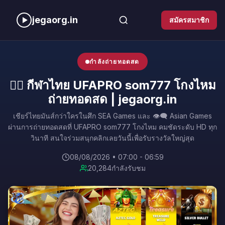
jegaorg.in
สมัครสมาชิก
กำลังถ่ายทอดสด
🧑‍✈️ กีฬาไทย UFAPRO som777 โกงไหม
ถ่ายทอดสด | jegaorg.in
เชียร์ไทยมันส์กว่าใครในศึก SEA Games และ 👁️‍🗨️ Asian Games
ผ่านการถ่ายทอดสดที่ UFAPRO som777 โกงไหม คมชัดระดับ HD ทุก
วินาที สนใจร่วมสนุกคลิกเลยวันนี้เพื่อรับรางวัลใหญ่สุด
08/08/2026 • 07:00 - 06:59
20,284
กำลังรับชม