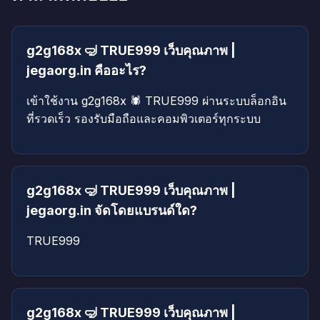
g2g168x 🤿 TRUE999 เว็บคุณภาพ |
jegaorg.in คืออะไร?
เข้าใช้งาน g2g168x 🕷️ TRUE999 ผ่านระบบล็อกอิน
ที่รวดเร็ว รองรับมือถือและคอมพิวเตอร์ทุกระบบ
g2g168x 🤿 TRUE999 เว็บคุณภาพ |
jegaorg.in จัดโดยแบรนด์ใด?
TRUE999
g2g168x 🤿 TRUE999 เว็บคุณภาพ |