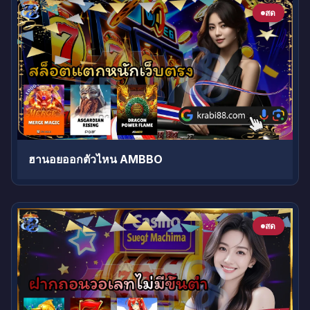
สด
ฮานอยออกตัวไหน AMBBO
สด