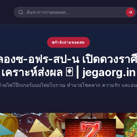
กำลังถ่ายทอดสด
งซ-อฟร-สป-น เปิดดวงราศีก
เคราะห์ส่งผล 🃏 | jegaorg.in
ยไพ่โป๊กเกอร์แบบไทยโบราณ ทำนายโชคลาภ ความรัก และอนาคต เร