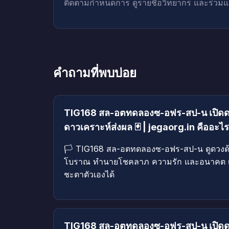
ติดตามกำหนดการ ดูรายชื่อวิทยากร และร่วม
คำถามที่พบบ่อย
TIG168 สล-อตทดลองซ-อฟร-สป-น เปิดดวง
ดาวเคราะห์ส่งผล 🃏 | jegaorg.in คืออะไ
🏳️ TIG168 สล-อตทดลองซ-อฟร-สป-น ดูดวงด้
โบราณ ทำนายโชคลาภ ความรัก และอนาคต เรียน
ชะตาตัวเองได้
TIG168 สล-อตทดลองซ-อฟร-สป-น เปิดดวง