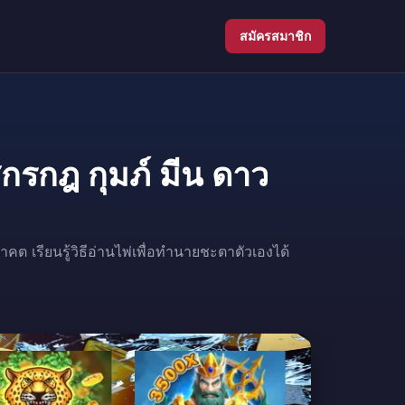
สมัครสมาชิก
รกฎ กุมภ์ มีน ดาว
ียนรู้วิธีอ่านไพ่เพื่อทำนายชะตาตัวเองได้