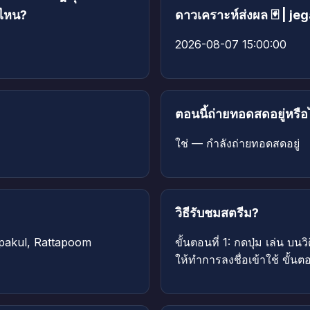
่ไหน?
ดาวเคราะห์ส่งผล 🃏 | jeg
2026-08-07 15:00:00
ตอนนี้ถ่ายทอดสดอยู่หรือ
ใช่ — กำลังถ่ายทอดสดอยู่
วิธีรับชมสตรีม?
lpakul, Rattapoom
ขั้นตอนที่ 1: กดปุ่ม เล่น บนว
ให้ทำการลงชื่อเข้าใช้ ขั้นตอ