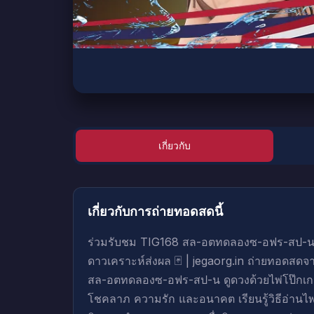
เกี่ยวกับ
ลงชื่อเข้าใช้เพื่อรับชม
ลงชื่อเข้าใช้เพื่อเริ่มรับชมการถ่ายทอดสดนี้
เกี่ยวกับการถ่ายทอดสดนี้
ลงชื่อเข้าใช้
สร้างบัญชี
ร่วมรับชม TIG168 สล-อตทดลองซ-อฟร-สป-น เ
ดาวเคราะห์ส่งผล 🃏 | jegaorg.in ถ่ายทอดสดจ
สล-อตทดลองซ-อฟร-สป-น ดูดวงด้วยไพ่โป๊ก
โชคลาภ ความรัก และอนาคต เรียนรู้วิธีอ่านไพ