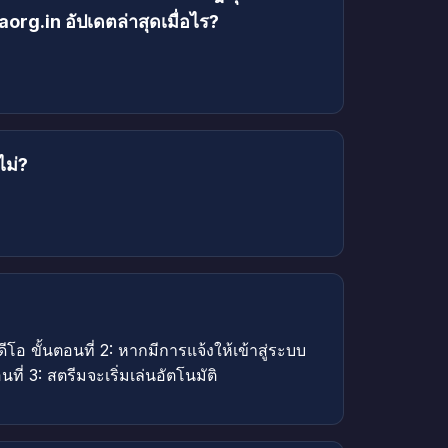
aorg.in อัปเดตล่าสุดเมื่อไร?
ไม่?
ิดีโอ ขั้นตอนที่ 2: หากมีการแจ้งให้เข้าสู่ระบบ
นที่ 3: สตรีมจะเริ่มเล่นอัตโนมัติ