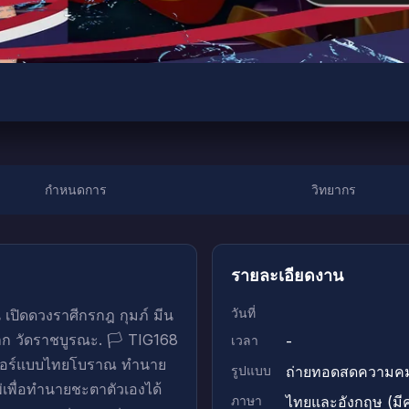
กำหนดการ
วิทยากร
รายละเอียดงาน
วันที่
ปิดดวงราศีกรกฎ กุมภ์ มีน
าก วัดราชบูรณะ. 🏳️ TIG168
เวลา
-
เกอร์แบบไทยโบราณ ทำนาย
รูปแบบ
ถ่ายทอดสดความคม
่เพื่อทำนายชะตาตัวเองได้
ภาษา
ไทยและอังกฤษ (มี