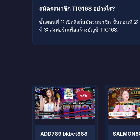
สมัครสมาชิก TIG168 อย่างไร?
ขั้นตอนที่ 1: เปิดลิงก์สมัครสมาชิก ขั้นตอนที่ 
ที่ 3: ส่งฟอร์มเพื่อสร้างบัญชี TIG168.
สด
ADD789 bkbet888