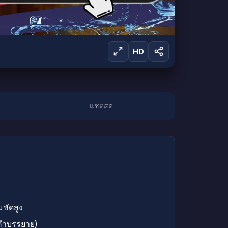
HD
แชตสด
ชัดสูง
คำบรรยาย)