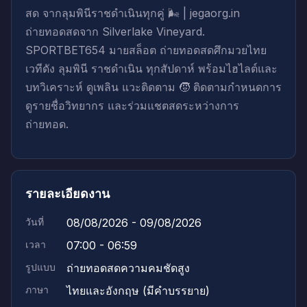
สด จากลุมพินีราชดำเนินทุกคู่ 🌬 | jegaorg.in
ถ่ายทอดสดจาก Silverlake Vineyard.
SPORTBET654 มายสล็อต ถ่ายทอดสดศึกมวยไทย
เวทีดัง ลุมพินี ราชดำเนิน ทุกสัปดาห์ พร้อมไฮไลต์และ
บทวิเคราะห์ ดูเพลิน แวะติดตาม 🧒 ติดตามกำหนดการ
ดูรายชื่อวิทยากร และร่วมแชตสดระหว่างการ
ถ่ายทอด.
รายละเอียดงาน
วันที่
08/08/2026 - 09/08/2026
เวลา
07:00 - 06:59
รูปแบบ
ถ่ายทอดสดความคมชัดสูง
ภาษา
ไทยและอังกฤษ (มีคำบรรยาย)