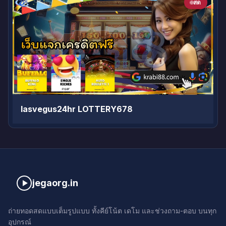
สด
lasvegus24hr LOTTERY678
jegaorg.in
ถ่ายทอดสดแบบเต็มรูปแบบ ทั้งคีย์โน้ต เดโม และช่วงถาม-ตอบ บนทุก
อุปกรณ์