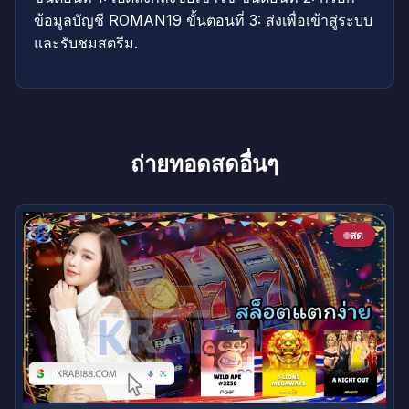
ข้อมูลบัญชี ROMAN19 ขั้นตอนที่ 3: ส่งเพื่อเข้าสู่ระบบ
และรับชมสตรีม.
ถ่ายทอดสดอื่นๆ
สด