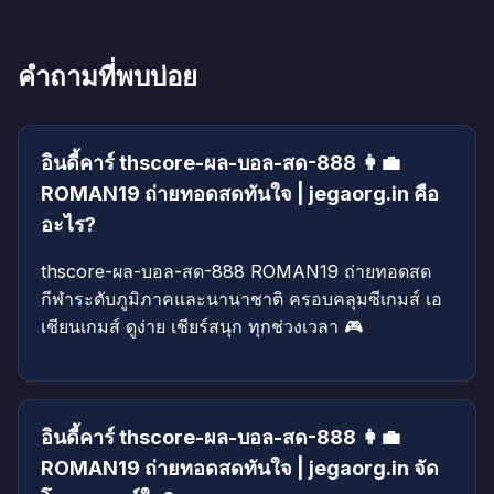
คำถามที่พบบ่อย
อินดี้คาร์ thscore-ผล-บอล-สด-888 👩‍💼
ROMAN19 ถ่ายทอดสดทันใจ | jegaorg.in คือ
อะไร?
thscore-ผล-บอล-สด-888 ROMAN19 ถ่ายทอดสด
กีฬาระดับภูมิภาคและนานาชาติ ครอบคลุมซีเกมส์ เอ
เชียนเกมส์ ดูง่าย เชียร์สนุก ทุกช่วงเวลา 🎮
อินดี้คาร์ thscore-ผล-บอล-สด-888 👩‍💼
ROMAN19 ถ่ายทอดสดทันใจ | jegaorg.in จัด