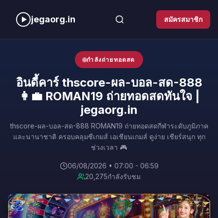
jegaorg.in
สมัครสมาชิก
กำลังถ่ายทอดสด
อินดี้คาร์ thscore-ผล-บอล-สด-888
👩‍💼 ROMAN19 ถ่ายทอดสดทันใจ |
jegaorg.in
thscore-ผล-บอล-สด-888 ROMAN19 ถ่ายทอดสดกีฬาระดับภูมิภาค
และนานาชาติ ครอบคลุมซีเกมส์ เอเชียนเกมส์ ดูง่าย เชียร์สนุก ทุก
ช่วงเวลา 🎮
06/08/2026 • 07:00 - 06:59
20,275
กำลังรับชม