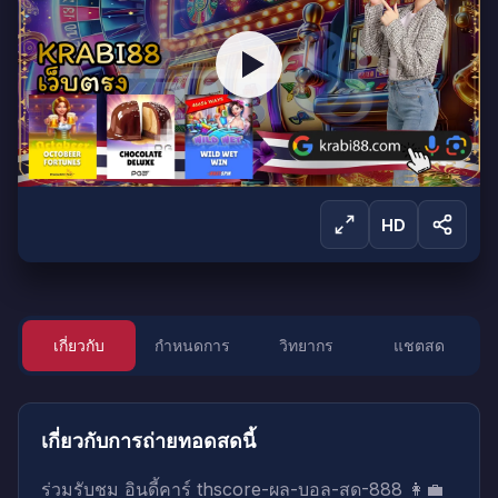
HD
เกี่ยวกับ
กำหนดการ
วิทยากร
แชตสด
ลงชื่อเข้าใช้เพื่อรับชม
ลงชื่อเข้าใช้เพื่อเริ่มรับชมการถ่ายทอดสดนี้
เกี่ยวกับการถ่ายทอดสดนี้
ลงชื่อเข้าใช้
สร้างบัญชี
ร่วมรับชม อินดี้คาร์ thscore-ผล-บอล-สด-888 👩‍💼