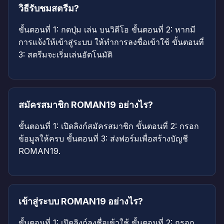
วิธีรับชมสตรีม?
ขั้นตอนที่ 1: กดปุ่ม เล่น บนวิดีโอ ขั้นตอนที่ 2: หากมี
การแจ้งให้เข้าสู่ระบบ ให้ทำการลงชื่อเข้าใช้ ขั้นตอนที่
3: สตรีมจะเริ่มเล่นอัตโนมัติ
สมัครสมาชิก ROMAN19 อย่างไร?
ขั้นตอนที่ 1: เปิดลิงก์สมัครสมาชิก ขั้นตอนที่ 2: กรอก
ข้อมูลให้ครบ ขั้นตอนที่ 3: ส่งฟอร์มเพื่อสร้างบัญชี
ROMAN19.
เข้าสู่ระบบ ROMAN19 อย่างไร?
ขั้นตอนที่ 1: เปิดลิงก์ลงชื่อเข้าใช้ ขั้นตอนที่ 2: กรอก