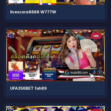
livescore8888 W777W
สด
UFA356BET fah89