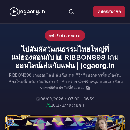
jegaorg.in
สมัครสมาชิก
กำลังถ่ายทอดสด
ไปสัมผัสวัฒนธรรมไทยใหญ่ที่
แม่ฮ่องสอนกับ 📊 RIBBON898 เกม
ออนไลน์เล่นกับแฟน | jegaorg.in
RIBBON898 เกมออนไลน์เล่นกับแฟน รีวิวร้านอาหารพื้นเมืองใน
เชียงใหม่ที่คนท้องถิ่นกินประจำ ข้าวซอย น้ำพริกหนุ่ม และแกงฮังเล
รสชาติต้นตำรับที่ต้องลอง 🎑
08/08/2026 • 07:00 - 06:59
20,272
กำลังรับชม