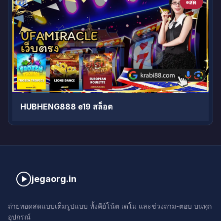
สด
HUBHENG888 e19 สล็อต
jegaorg.in
ถ่ายทอดสดแบบเต็มรูปแบบ ทั้งคีย์โน้ต เดโม และช่วงถาม-ตอบ บนทุก
อุปกรณ์