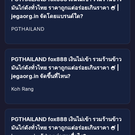
มันไก่ดังทั่วไทย ราคาถูกแต่อร่อยเกินราคา 🍧 |
jegaorg.in จัดโดยแบรนด์ใด?
PGTHAILAND
PGTHAILAND fox888 เงินไม่เข้า รวมร้านข้าว
มันไก่ดังทั่วไทย ราคาถูกแต่อร่อยเกินราคา 🍧 |
jegaorg.in จัดขึ้นที่ไหน?
Koh Rang
PGTHAILAND fox888 เงินไม่เข้า รวมร้านข้าว
มันไก่ดังทั่วไทย ราคาถูกแต่อร่อยเกินราคา 🍧 |