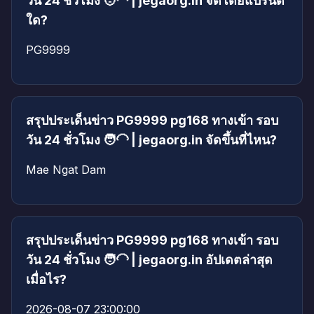
วัน 24 ชั่วโมง 🧑‍🦲 | jegaorg.in จัดโดยแบรนด์
ใด?
PG9999
สรุปประเด็นข่าว PG9999 pg168 ทางเข้า รอบ
วัน 24 ชั่วโมง 🧑‍🦲 | jegaorg.in จัดขึ้นที่ไหน?
Mae Ngat Dam
สรุปประเด็นข่าว PG9999 pg168 ทางเข้า รอบ
วัน 24 ชั่วโมง 🧑‍🦲 | jegaorg.in อัปเดตล่าสุด
เมื่อไร?
2026-08-07 23:00:00