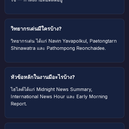
วิทยากรเด่นมีใครบ้าง?
วิทยากรเด่น ได้แก่ Navin Yavapolkul, Paetongtarn
Shinawatra และ Pathompong Reonchaidee.
หัวข้อหลักในงานมีอะไรบ้าง?
ไฮไลต์ได้แก่ Midnight News Summary,
International News Hour และ Early Morning
Report.