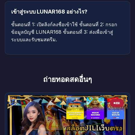
เข้าสู่ระบบ LUNAR168 อย่างไร?
ขั้นตอนที่ 1: เปิดลิงก์ลงชื่อเข้าใช้ ขั้นตอนที่ 2: กรอก
ข้อมูลบัญชี LUNAR168 ขั้นตอนที่ 3: ส่งเพื่อเข้าสู่
ระบบและรับชมสตรีม.
ถ่ายทอดสดอื่นๆ
สด