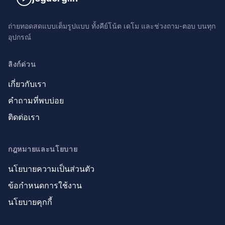
ถ่ายทอดสดแบบเต็มรูปแบบ ทั้งคีย์โน้ต เดโม และช่วงถาม-ตอบ บนทุก
อุปกรณ์
ลิงก์ด่วน
เกี่ยวกับเรา
คำถามที่พบบ่อย
ติดต่อเรา
กฎหมายและนโยบาย
นโยบายความเป็นส่วนตัว
ข้อกำหนดการใช้งาน
นโยบายคุกกี้