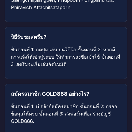
Saengchaipiangpen, Phupoom Pongpanu และ
Phiravich Attachitsataporn.
วิธีรับชมสตรีม?
ขั้นตอนที่ 1: กดปุ่ม เล่น บนวิดีโอ ขั้นตอนที่ 2: หากมี
การแจ้งให้เข้าสู่ระบบ ให้ทำการลงชื่อเข้าใช้ ขั้นตอนที่
3: สตรีมจะเริ่มเล่นอัตโนมัติ
สมัครสมาชิก GOLD888 อย่างไร?
ขั้นตอนที่ 1: เปิดลิงก์สมัครสมาชิก ขั้นตอนที่ 2: กรอก
ข้อมูลให้ครบ ขั้นตอนที่ 3: ส่งฟอร์มเพื่อสร้างบัญชี
GOLD888.