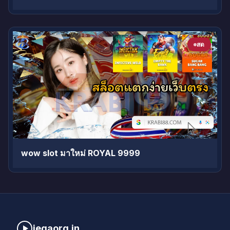
สด
wow slot มาใหม่ ROYAL 9999
jegaorg.in