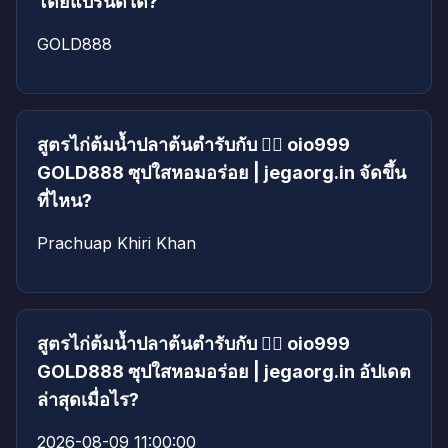
โดยแบรนด์ใด?
GOLD888
สูตรไก่ต้มน้ำปลาต้นตำรับกับ 🚶‍♀️ oio999
GOLD888 ซุปใสหอมอร่อย | jegaorg.in จัดขึ้น
ที่ไหน?
Prachuap Khiri Khan
สูตรไก่ต้มน้ำปลาต้นตำรับกับ 🚶‍♀️ oio999
GOLD888 ซุปใสหอมอร่อย | jegaorg.in อัปเดต
ล่าสุดเมื่อไร?
2026-08-09 11:00:00