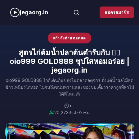
jegaorg.in
สมัครสมาชิก
กำลังถ่ายทอดสด
สูตรไก่ต้มน้ำปลาต้นตำรับกับ 🚶‍♀️
oio999 GOLD888 ซุปใสหอมอร่อย |
jegaorg.in
oio999 GOLD888 ไกด์เดินกินของในตลาดจตุจักร ตั้งแต่น้ำผลไม้สด
ข้าวเหนียวไก่ทอด ไปจนถึงขนมหวานและของขบเคี้ยวราคาถูกที่หาไม่
ได้ที่ไหน 🎂
• -
20,273
กำลังรับชม