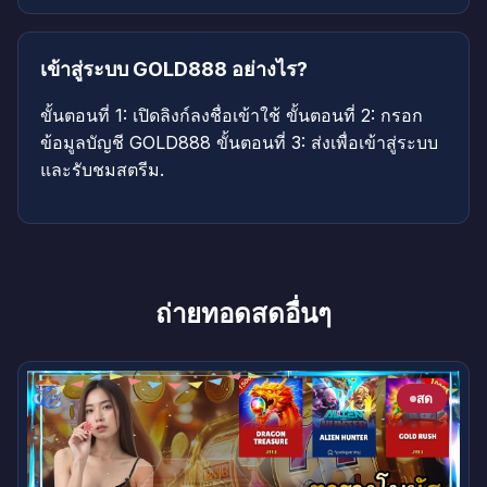
เข้าสู่ระบบ GOLD888 อย่างไร?
ขั้นตอนที่ 1: เปิดลิงก์ลงชื่อเข้าใช้ ขั้นตอนที่ 2: กรอก
ข้อมูลบัญชี GOLD888 ขั้นตอนที่ 3: ส่งเพื่อเข้าสู่ระบบ
และรับชมสตรีม.
ถ่ายทอดสดอื่นๆ
สด