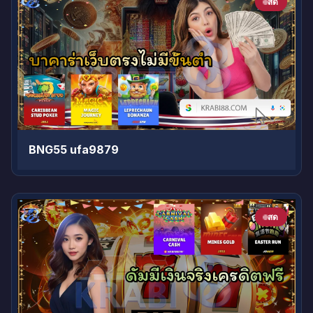
สด
BNG55 ufa9879
สด