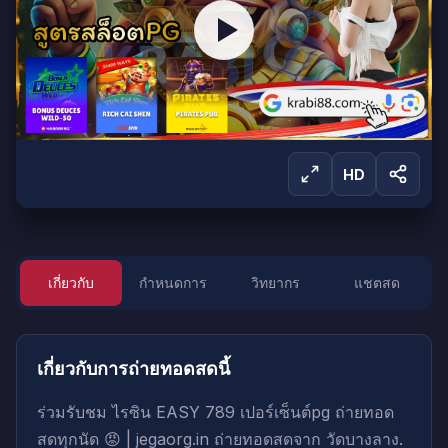
HD
เกี่ยวกับ
กำหนดการ
วิทยากร
แชตสด
ลงชื่อเข้าใช้เพื่อรับชม
ลงชื่อเข้าใช้เพื่อเริ่มรับชมการถ่ายทอดสดนี้
เกี่ยวกับการถ่ายทอดสดนี้
ลงชื่อเข้าใช้
สร้างบัญชี
ร่วมรับชม ไรซิน EASY 789 เปอร์เซ็นต์pg ถ่ายทอด
สดทุกนัด 😡 | jegaorg.in ถ่ายทอดสดจาก วัดบางลาง.