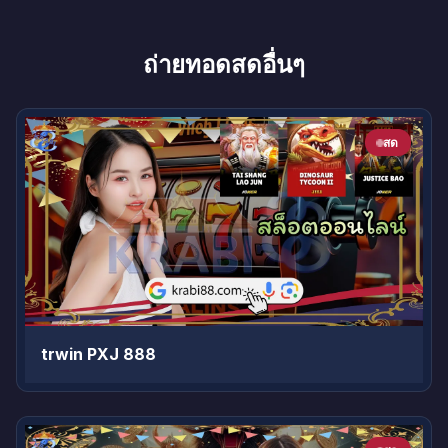
ถ่ายทอดสดอื่นๆ
สด
trwin PXJ 888