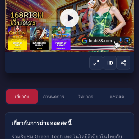
HD
เกี่ยวกับ
กำหนดการ
วิทยากร
แชตสด
ลงชื่อเข้าใช้เพื่อรับชม
ลงชื่อเข้าใช้เพื่อเริ่มรับชมการถ่ายทอดสดนี้
เกี่ยวกับการถ่ายทอดสดนี้
ลงชื่อเข้าใช้
สร้างบัญชี
ร่วมรับชม Green Tech เทคโนโลยีสีเขียวในไทยกับ