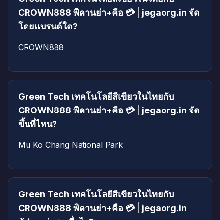
CROWN888 พิคานย่า+คือ 💳 | jegaorg.in จัด
โดยแบรนด์ใด?
CROWN888
Green Tech เทคโนโลยีสีเขียวในไทยกับ
CROWN888 พิคานย่า+คือ 💳 | jegaorg.in จัด
ขึ้นที่ไหน?
Mu Ko Chang National Park
Green Tech เทคโนโลยีสีเขียวในไทยกับ
CROWN888 พิคานย่า+คือ 💳 | jegaorg.in