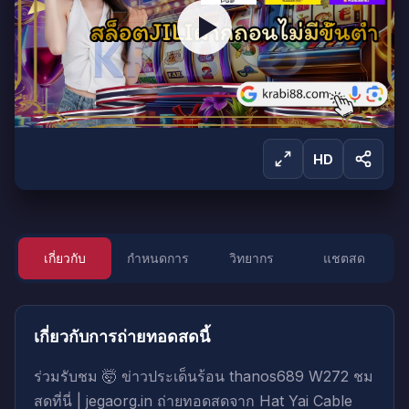
HD
เกี่ยวกับ
กำหนดการ
วิทยากร
แชตสด
ลงชื่อเข้าใช้เพื่อรับชม
ลงชื่อเข้าใช้เพื่อเริ่มรับชมการถ่ายทอดสดนี้
เกี่ยวกับการถ่ายทอดสดนี้
ลงชื่อเข้าใช้
สร้างบัญชี
ร่วมรับชม 🤯 ข่าวประเด็นร้อน thanos689 W272 ชม
สดที่นี่ | jegaorg.in ถ่ายทอดสดจาก Hat Yai Cable